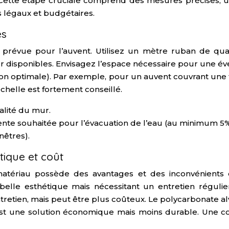
 Cette étape cruciale comprend des mesures précises, un
s légaux et budgétaires.
es
prévue pour l’auvent. Utilisez un mètre ruban de qual
eur disponibles. Envisagez l’espace nécessaire pour une 
tion optimale). Par exemple, pour un auvent couvrant une
chelle est fortement conseillé.
talité du mur.
nte souhaitée pour l’évacuation de l’eau (au minimum 5%
nêtres).
tique et coût
atériau possède des avantages et des inconvénients e
e belle esthétique mais nécessitant un entretien régulie
retien, mais peut être plus coûteux. Le polycarbonate alvé
VC est une solution économique mais moins durable. Une 